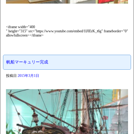
<iframe width="400
" height="315" src="https://www.youtube.com/embed/1lJIErK_t6g" frameborder="0"
allowfullscreen></iframe>
帆船マーキュリー完成
投稿日
2015年3月1日