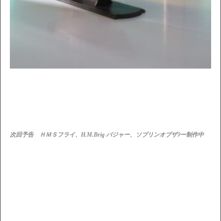
次回予告 ＨＭＳフライ、H.M.Brig バジャー、ソブリンオブザｼー制作中