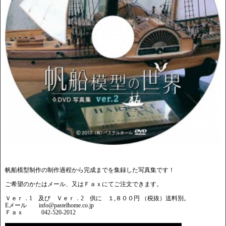
帆船模型制作の制作過程から完成までを集録した写真集です！
ご希望のかたはメール、又はＦａｘにてご注文できます。
Ｖｅｒ．1 及び Ｖｅｒ．2 供に １,８００円 （税抜）送料別。
Eメール info@pastelhome.co.jp
Ｆａｘ 042-520-2012