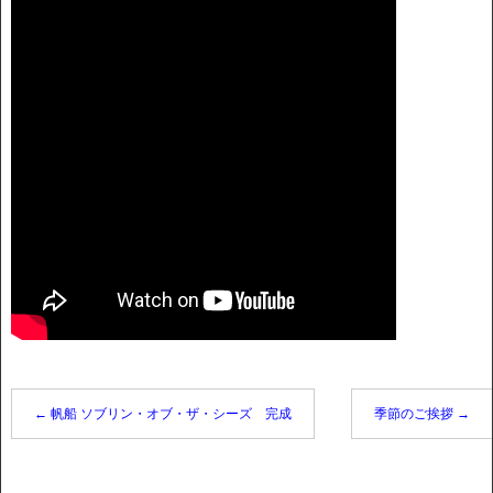
←
帆船 ソブリン・オブ・ザ・シーズ 完成
季節のご挨拶
→