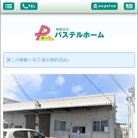
第二小峰殿ヶ谷工場A(契約済み)