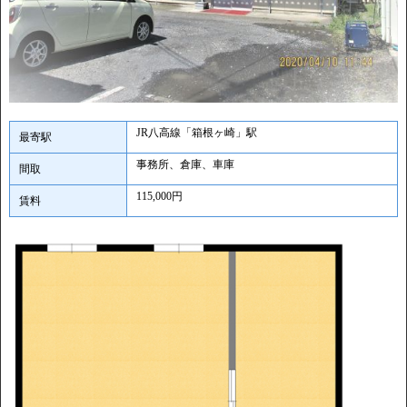
JR八高線「箱根ヶ崎」駅
最寄駅
事務所、倉庫、車庫
間取
115,000円
賃料