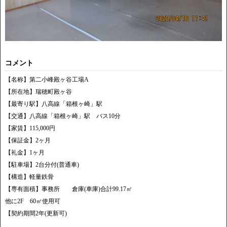
コメント
【名称】第二小峰殿ヶ谷工場A
【所在地】瑞穂町殿ヶ谷
【最寄り駅】八高線「箱根ヶ崎」駅
【交通】八高線「箱根ヶ崎」駅 バス10分
【家賃】115,000円
【保証金】2ヶ月
【礼金】1ヶ月
【駐車場】2台分付(普通車)
【構造】軽量鉄骨
【専有面積】事務所 倉庫(車庫)合計99.17㎡
他に2F 60㎡使用可
【契約期間2年(更新可)