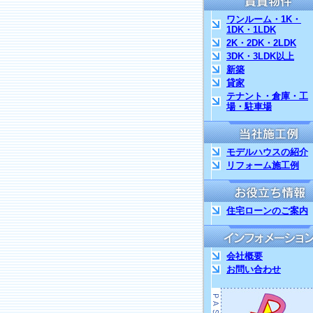
ワンルーム・1K・
1DK・1LDK
2K・2DK・2LDK
3DK・3LDK以上
新築
貸家
テナント・倉庫・工
場・駐車場
モデルハウスの紹介
リフォーム施工例
住宅ローンのご案内
会社概要
お問い合わせ