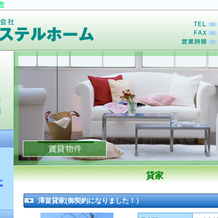
市
貸家
工
澤畠貸家(御契約になりました！）