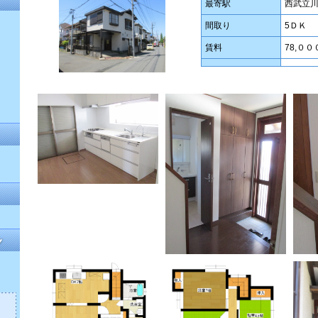
最寄駅
西武立
間取り
5ＤＫ
賃料
78,００