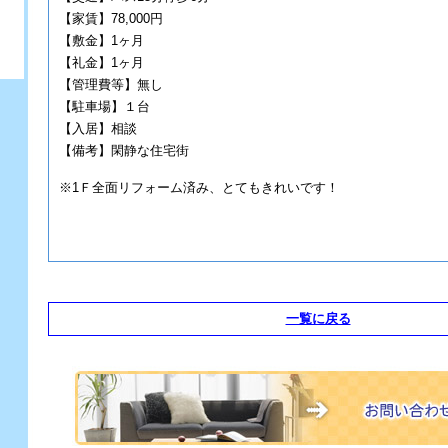
【家賃】78,000円
【敷金】1ヶ月
【礼金】1ヶ月
【管理費等】無し
【駐車場】１台
【入居】相談
【備考】閑静な住宅街
※1Ｆ全面リフォーム済み、とてもきれいです！
一覧に戻る