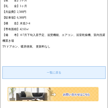
【敷 金】2ヶ月
【礼 金】1ヶ月
【共益費】2,500円
【駐車場】6,300円
【構 造】木造2×4
【専有面積】42.63㎡
【備 考】※7月下旬入居予定、追焚機能、エアコン、浴室乾燥機、室内洗濯
機置き場
TVドアホン、暖房便座, 更新料なし
一覧に戻る