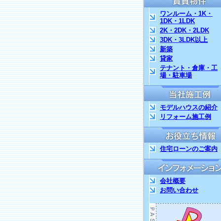
ワンルーム・1K・
1DK・1LDK
2K・2DK・2LDK
3DK・3LDK以上
新築
貸家
テナント・倉庫・工
場・駐車場
モデルハウスの紹介
リフォーム施工例
住宅ローンのご案内
会社概要
お問い合わせ