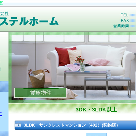
市
3DK・3LDK以上
工
3LDK サンクレストマンション（402）(契約済）