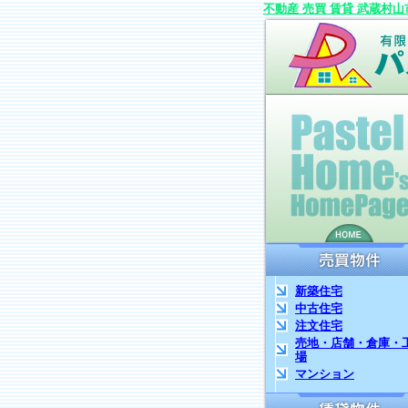
不動産 売買 賃貸 武蔵村山
新築住宅
中古住宅
注文住宅
売地・店舗・倉庫・
場
マンション