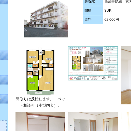
最寄駅
西武拝島線「東
間取
3DK
賃料
62,000円
間取りは反転します。 ペッ
ト相談可（小型内犬）。