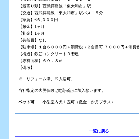
【最寄り駅】西武拝島線「東大和市」駅
【交通】西武拝島線「東大和市」駅バス１５分
【家賃】6６,０００円
【敷金】1ヶ月
【礼金】1ヶ月
【共益費】なし
【駐車場】１台６０００円＋消費税（２台目可 ７０００円＋消費
【構造】鉄筋コンクリート３階建
【専有面積】６０．８㎡
【備考】
※ リフォーム済、即入居可。
当社指定の火災保険,,賃貸保証に加入願います。
ペット可
小型室内犬１匹可（敷金１か月プラス）
一覧に戻る