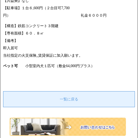
【共益費】なし
【駐車場】１台６,600円（２台目可7,700
円） 礼金６０００円
【構造】鉄筋コンクリート３階建
【専有面積】６０．８㎡
【備考】
即入居可
当社指定の火災保険,,賃貸保証に加入願います。
ペット可
小型室内犬１匹可（敷金64,000円プラス）
一覧に戻る