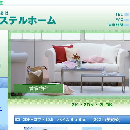
市
2K・2DK・2LDK
工
2DK+ロフト10.5 ハイムＢａＢａ （202）(契約済）