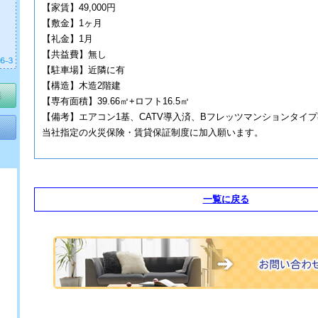
【家賃】49,000円
【敷金】1ヶ月
【礼金】1月
【共益費】無し
【駐車場】近隣に有
【構造】木造2階建
【専有面積】39.66㎡+ロフト16.5㎡
【備考】エアコン1基、CATV導入済、Bフレッツマンションタイ
当社指定の火災保険・賃貸保証制度に加入願います。
一覧に戻る