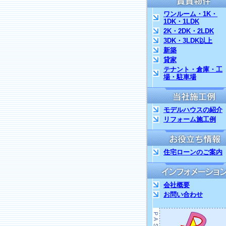
ワンルーム・1K・
1DK・1LDK
2K・2DK・2LDK
3DK・3LDK以上
新築
貸家
テナント・倉庫・工
場・駐車場
モデルハウスの紹介
リフォーム施工例
住宅ローンのご案内
会社概要
お問い合わせ