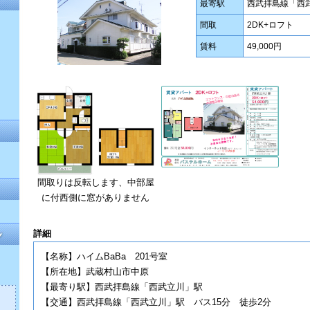
最寄駅
西武拝島線「西
間取
2DK+ロフト
賃料
49,000円
間取りは反転します、中部屋
に付西側に窓がありません
詳細
【名称】ハイムBaBa 201号室
【所在地】武蔵村山市中原
【最寄り駅】西武拝島線「西武立川」駅
【交通】西武拝島線「西武立川」駅 バス15分 徒歩2分