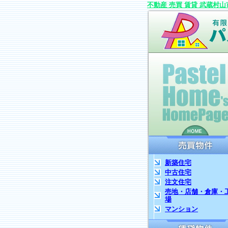
不動産 売買 賃貸 武蔵村山
新築住宅
中古住宅
注文住宅
売地・店舗・倉庫・
場
マンション