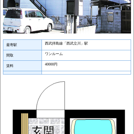
西武拝島線「西武立川」駅
最寄駅
ワンルーム
間取
40000円
賃料