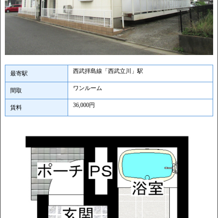
西武拝島線「西武立川」駅
最寄駅
ワンルーム
間取
36,000円
賃料