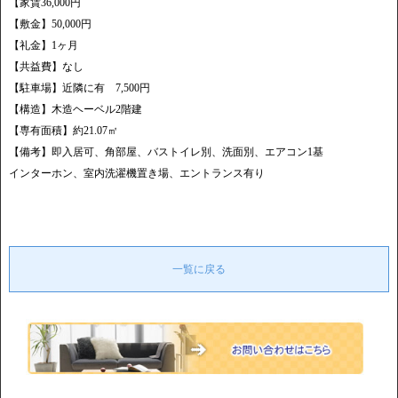
【家賃36,000円
【敷金】50,000円
【礼金】1ヶ月
【共益費】なし
【駐車場】近隣に有 7,500円
【構造】木造ヘーベル2階建
【専有面積】約21.07㎡
【備考】即入居可、角部屋、バストイレ別、洗面別、エアコン1基
インターホン、室内洗濯機置き場、エントランス有り
一覧に戻る