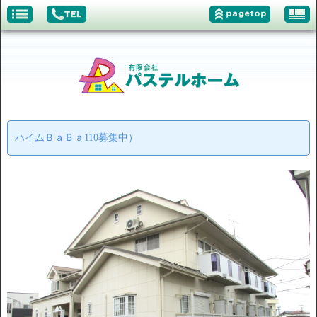
ハイムＢａＢａ110募集中）